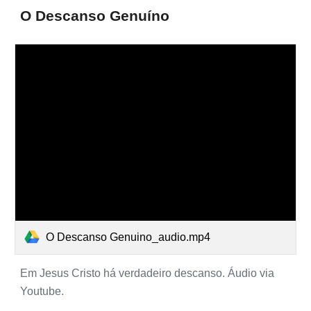
O Descanso Genuíno
O Descanso Genuino_audio.mp4
Em Jesus Cristo há verdadeiro descanso. Áudio via
Youtube.